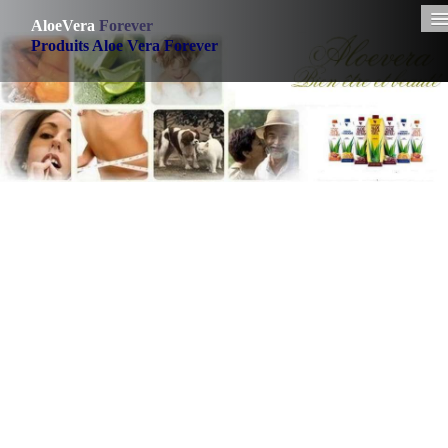
AloeVera
Forever
Produits Aloe Vera Forever
Accueil
Produits Forever
Commander
▼
Qui sommes nous
▼
Contact
Rejoignez nous
Français
▼