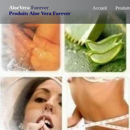
AloeVera
Forever
Accueil
Produit
Produits Aloe Vera Forever