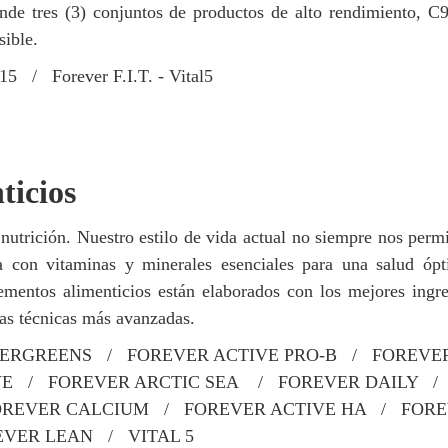
nde tres (3) conjuntos de productos de alto rendimiento, C
sible.
F15 / Forever F.I.T. - Vital5
ticios
trición. Nuestro estilo de vida actual no siempre nos permite
ia con vitaminas y minerales esenciales para una salud óp
entos alimenticios están elaborados con los mejores ingred
 las técnicas más avanzadas.
PERGREENS / FOREVER ACTIVE PRO-B / FOREVE
 / FOREVER ARCTIC SEA / FOREVER DAILY / 
OREVER CALCIUM / FOREVER ACTIVE HA / FOREV
VER LEAN / VITAL 5